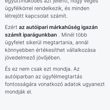
együttműködés azt jelenti, hogy véges
ügyfélkörrel rendelkezik, és minden
létrejött kapcsolat számít.
Ezért
az autóipari márkahűség igazán
számít iparágunkban
. Minél több
ügyfelet sikerül megtartania, annál
könnyebben értékesíthet vállalkozása
jövedelmező jövőjében.
És ez nem csak ezt mondja. Az
autóiparban az ügyfélmegtartás
fontosságára vonatkozó adatok ugyanezt
mondják el.