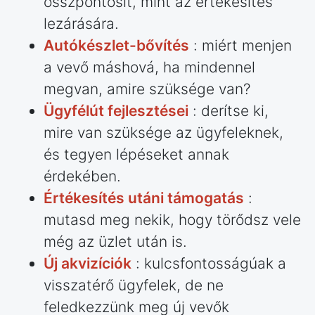
összpontosít, mint az értékesítés
lezárására.
Autókészlet-bővítés
: miért menjen
a vevő máshová, ha mindennel
megvan, amire szüksége van?
Ügyfélút fejlesztései
: derítse ki,
mire van szüksége az ügyfeleknek,
és tegyen lépéseket annak
érdekében.
Értékesítés utáni támogatás
:
mutasd meg nekik, hogy törődsz vele
még az üzlet után is.
Új akvizíciók
: kulcsfontosságúak a
visszatérő ügyfelek, de ne
feledkezzünk meg új vevők