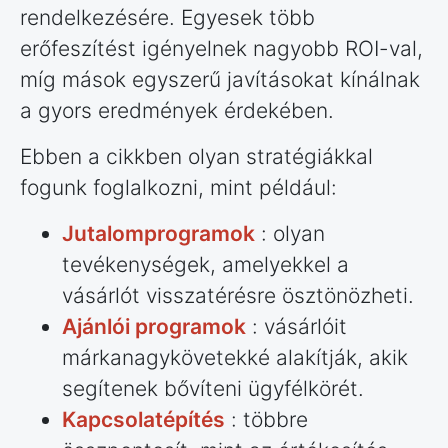
rendelkezésére. Egyesek több
erőfeszítést igényelnek nagyobb ROI-val,
míg mások egyszerű javításokat kínálnak
a gyors eredmények érdekében.
Ebben a cikkben olyan stratégiákkal
fogunk foglalkozni, mint például:
Jutalomprogramok
: olyan
tevékenységek, amelyekkel a
vásárlót visszatérésre ösztönözheti.
Ajánlói programok
: vásárlóit
márkanagykövetekké alakítják, akik
segítenek bővíteni ügyfélkörét.
Kapcsolatépítés
: többre