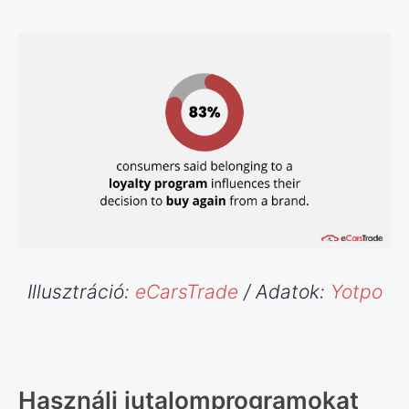
Illusztráció:
eCarsTrade
/ Adatok:
Yotpo
Használj jutalomprogramokat