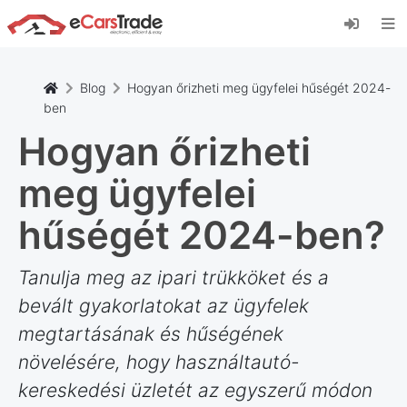
Telepítse az eCarsTrade webalkalmazást, adja
hozzá a kezdőképernyőhöz, és azonnali
frissítéseket kap.
Telepítés
Megszünteti
Blog
Hogyan őrizheti meg ügyfelei hűségét 2024-
ben
Hogyan őrizheti
meg ügyfelei
hűségét 2024-ben?
Tanulja meg az ipari trükköket és a
bevált gyakorlatokat az ügyfelek
megtartásának és hűségének
növelésére, hogy használtautó-
kereskedési üzletét az egyszerű módon