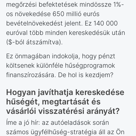
megőrzési befektetések mindössze 1%-
os növekedése 650 millió eurós
bevételnövekedést jelent. Ez 140 000
euróval több minden kereskedésük után
($-ból átszámítva).
Ez önmagában indokolja, hogy pénzt
költsenek különféle hűségprogramok
finanszírozására. De hol is kezdjem?
Hogyan javíthatja kereskedése
hűségét, megtartását és
vásárlói visszatérési arányát?
Íme a jó hír: az autóeladások során
számos ügyfélhűség-stratégia áll az Ön