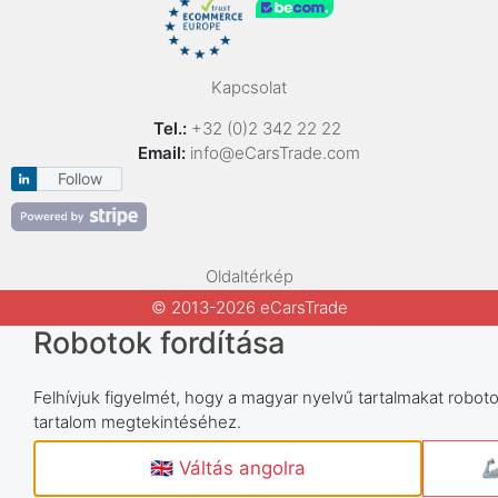
Kapcsolat
Tel.:
+32 (0)2 342 22 22
Email:
info@eCarsTrade.com
Follow
Oldaltérkép
© 2013-2026 eCarsTrade
Robotok fordítása
Felhívjuk figyelmét, hogy a magyar nyelvű tartalmakat robotok
tartalom megtekintéséhez.
🇬🇧 Váltás angolra
