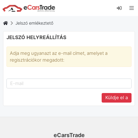
Telepítse az eCarsTrade webalkalmazást, adja
hozzá a kezdőképernyőhöz, és azonnali
frissítéseket kap.
Jelszó emlékeztető
Telepítés
Megszünteti
JELSZÓ HELYREÁLLÍTÁS
Adja meg ugyanazt az e-mail címet, amelyet a
regisztrációkor megadott:
eCarsTrade