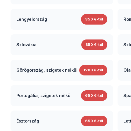
Lengyelország
Ro
350 €-tól
Szlovákia
Szl
850 €-tól
Görögország, szigetek nélkül
Ola
1200 €-tól
Portugália, szigetek nélkül
650 €-tól
Észtország
Let
650 €-tól