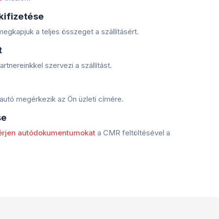
kifizetése
egkapjuk a teljes összeget a szállításért.
t
rtnereinkkel szervezi a szállítást.
z autó megérkezik az Ön üzleti címére.
se
érjen autódokumentumokat
a CMR feltöltésével a