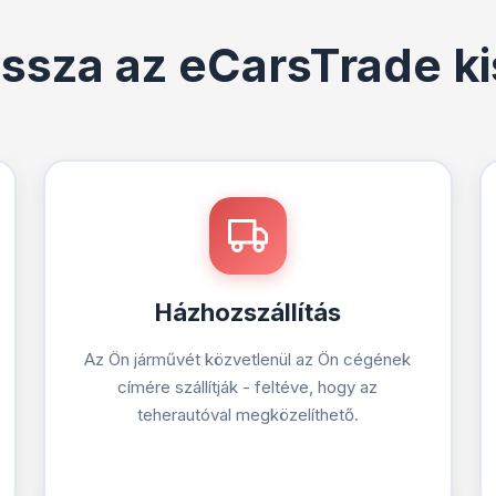
assza az eCarsTrade kis
Házhozszállítás
Az Ön járművét közvetlenül az Ön cégének
címére szállítják - feltéve, hogy az
teherautóval megközelíthető.