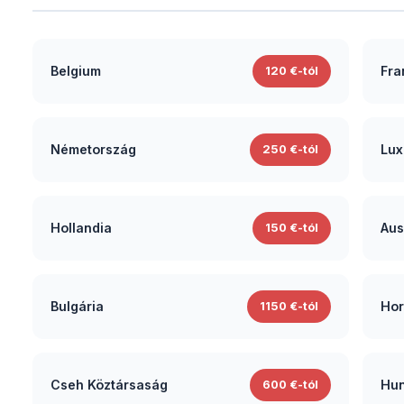
Belgium
Fra
120 €-tól
Németország
Lux
250 €-tól
Hollandia
Aus
150 €-tól
Bulgária
Hor
1150 €-tól
Cseh Köztársaság
Hun
600 €-tól