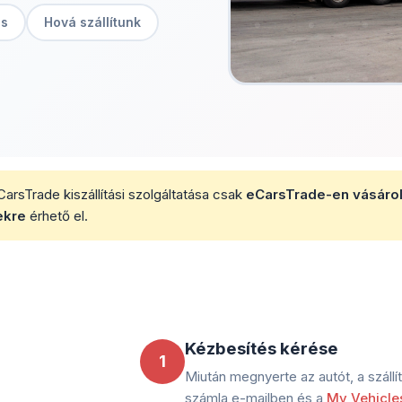
ás
Hová szállítunk
arsTrade kiszállítási szolgáltatása csak
eCarsTrade-en vásárol
ekre
érhető el.
Kézbesítés kérése
1
Miután megnyerte az autót, a száll
számla e-mailben és a
My Vehicle