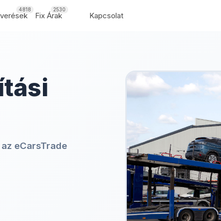
4818
2530
rverések
Fix Árak
Kapcsolat
ítási
n
az eCarsTrade