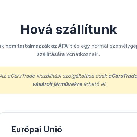
Hová szállítunk
ak
nem tartalmazzák az ÁFA-t
és egy normál személygé
szállítására vonatkoznak
.
Az eCarsTrade kiszállítási szolgáltatása csak
eCarsTrad
vásárolt járművekre
érhető el.
Európai Unió