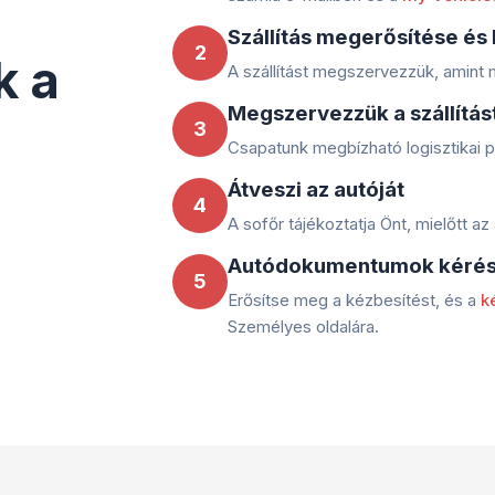
Szállítás megerősítése és 
2
k a
A szállítást megszervezzük, amint m
Megszervezzük a szállítás
3
Csapatunk megbízható logisztikai pa
Átveszi az autóját
4
A sofőr tájékoztatja Önt, mielőtt a
Autódokumentumok kéré
5
Erősítse meg a kézbesítést, és a
k
Személyes oldalára.