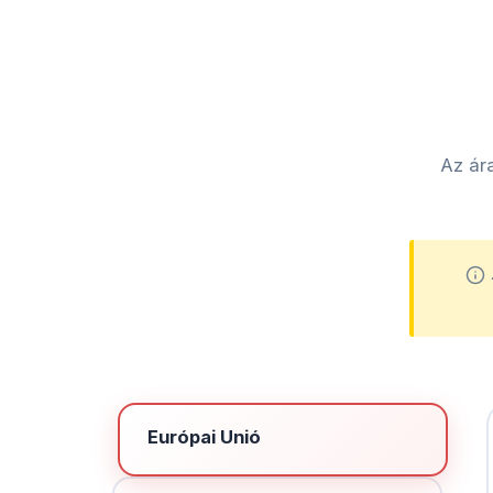
Az ár
Európai Unió