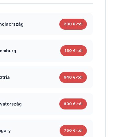
nciaország
200 €-tól
emburg
150 €-tól
ztria
640 €-tól
vátország
600 €-tól
gary
750 €-tól