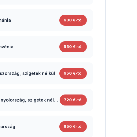
mánia
600 €-tól
ovénia
550 €-tól
szország, szigetek nélkül
650 €-tól
Spanyolország, szigetek nélkül
720 €-tól
tország
650 €-tól