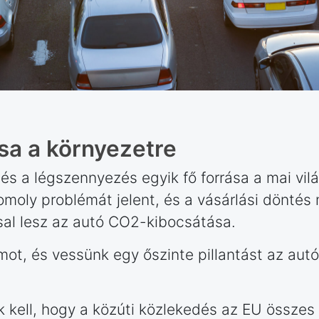
sa a környezetre
és a légszennyezés egyik fő forrása a mai vi
moly problémát jelent, és a vásárlási döntés
sal lesz az autó CO2-kibocsátása.
ot, és vessünk egy őszinte pillantást az aut
k kell, hogy a közúti közlekedés az EU össze