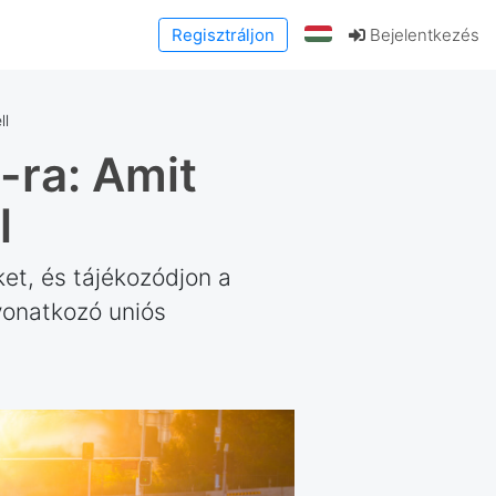
Regisztráljon
Bejelentkezés
ll
-ra: Amit
l
ket, és tájékozódjon a
vonatkozó uniós