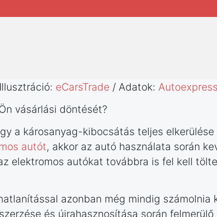
Illusztráció:
eCarsTrade
/ Adatok:
Autoexpres
Ön vásárlási döntését?
ogy a károsanyag-kibocsátás teljes elkerülése
omos autót
, akkor az autó használata során 
az elektromos autókat továbbra is fel kell tölt
almatlanítással azonban még mindig számolnia k
szerzése és újrahasznosítása során felmerülő