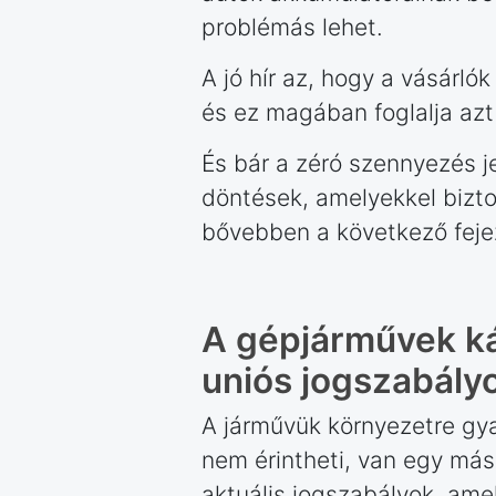
problémás lehet.
A jó hír az, hogy a vásárló
és ez magában foglalja azt
És bár a zéró szennyezés j
döntések, amelyekkel bizto
bővebben a következő feje
A gépjárművek ká
uniós jogszabály
A járművük környezetre gya
nem érintheti, van egy más
aktuális jogszabályok, ame