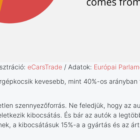
usztráció:
eCarsTrade
/ Adatok:
Európai Parlam
rgépkocsik kevesebb, mint 40%-os arányban 
len szennyezőforrás. Ne feledjük, hogy az a
eletkezik kibocsátás. És bár az autók a legtöb
ek, a kibocsátásuk 15%-a a gyártás és az árt