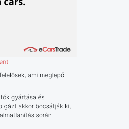
ent
felelősek, ami meglepő
utók gyártása és
b gázt akkor bocsátják ki,
almatlanítás során