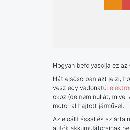
Hogyan befolyásolja ez az 
Hát elsősorban azt jelzi, h
vesz egy vadonatúj
elektr
okoz (de nem nullát, mivel 
motorral hajtott járművel.
Az előállítással és az árt
autók akkumulátorainak be