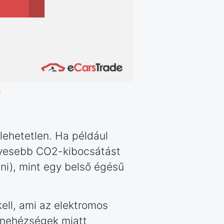
s
 lehetetlen. Ha például
kevesebb CO2-kibocsátást
eni), mint egy belső égésű
ell, ami az elektromos
 nehézségek miatt