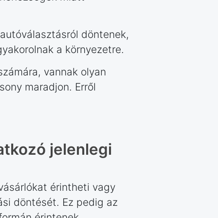
r autóválasztásról döntenek,
gyakorolnak a környezetre.
 számára, vannak olyan
sony maradjon. Erről
tkozó jelenlegi
ásárlókat érintheti vagy
ási döntését. Ez pedig az
formán érintenek.