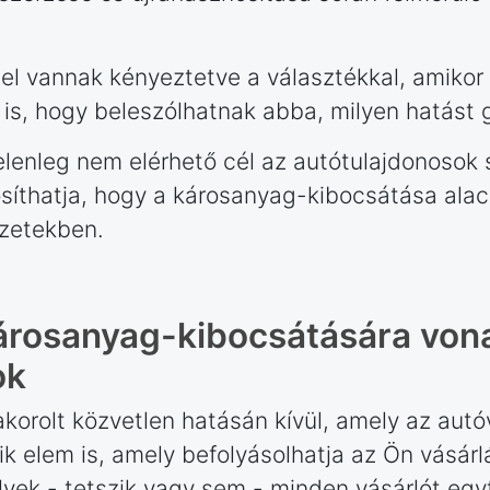
k el vannak kényeztetve a választékkal, amiko
 is, hogy beleszólhatnak abba, milyen hatást 
elenleg nem elérhető cél az autótulajdonosok
síthatja, hogy a károsanyag-kibocsátása alac
zetekben.
rosanyag-kibocsátására vona
ok
korolt közvetlen hatásán kívül, amely az autóv
ik elem is, amely befolyásolhatja az Ön vásárl
lyek - tetszik vagy sem - minden vásárlót egy