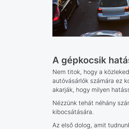
A gépkocsik hatá
Nem titok, hogy a közleked
autóvásárlók számára ez ko
akarják, hogy milyen hatás
Nézzünk tehát néhány szám
kibocsátására.
Az első dolog, amit tudnun