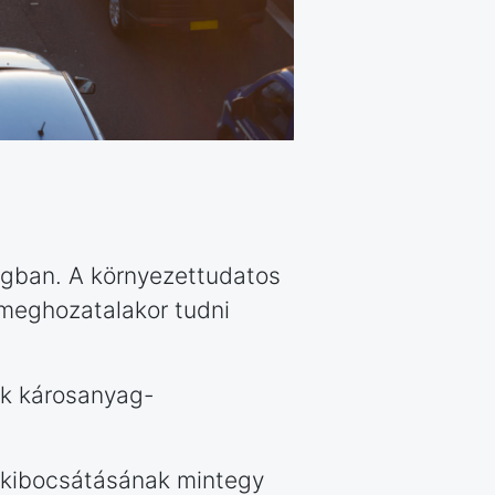
lágban. A környezettudatos
 meghozatalakor tudni
ók károsanyag-
s kibocsátásának mintegy