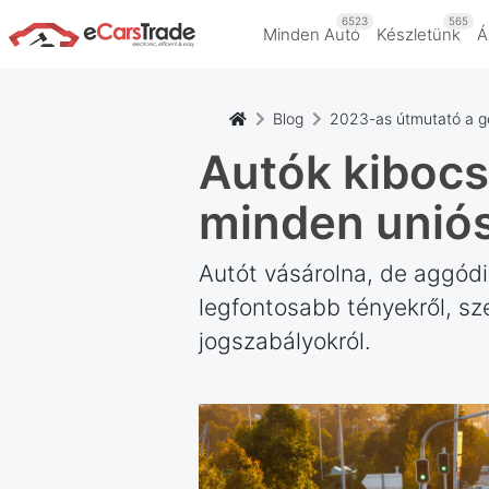
6523
565
Minden Autó
Készletünk
Á
Blog
2023-as útmutató a gé
Autók kibocs
minden uniós
Autót vásárolna, de aggódi
legfontosabb tényekről, s
jogszabályokról.