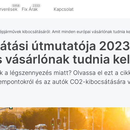
5958
2333
rverések
Fix Árak
Kapcsolat
pjárművek kibocsátásáról: Amit minden európai vásárlónak tudnia ke
átási útmutatója 2023
 vásárlónak tudnia kel
k a légszennyezés miatt? Olvassa el ezt a cik
zempontokról és az autók CO2-kibocsátására 