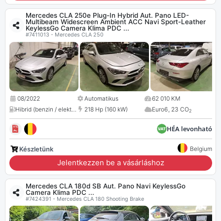
Mercedes CLA 250e Plug-In Hybrid Aut. Pano LED-
Multibeam Widescreen Ambient ACC Navi Sport-Leather
KeylessGo Camera Klima PDC ...
#7411013 - Mercedes CLA 250
08/2022
Automatikus
62 010 KM
Hibrid (benzin / elektromos)
218 Hp (160 kW)
,
1332 cc
Euro6
,
23 CO
2
HÉA levonható
Készletünk
Belgium
Jelentkezzen be a vásárláshoz
Mercedes CLA 180d SB Aut. Pano Navi KeylessGo
Camera Klima PDC ...
#7424391 - Mercedes CLA 180 Shooting Brake