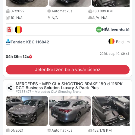
07/2022
Automatikus
130 889 KM
10
,
N/A
N/A
N/A
,
N/A
HÉA levonható
Tender: KBC 116842
Belgium
2026. aug. 10. 09:41
04h 39m
11
s
Jelentkezzen be a vásárláshoz
MERCEDES - MER CLA SHOOTING BRAKE 180 d 116PK
DCT Business Solution Luxury & Pack Plus
#7435477 - Mercedes CLA Shooting Brake
01/2021
Automatikus
152 178 KM