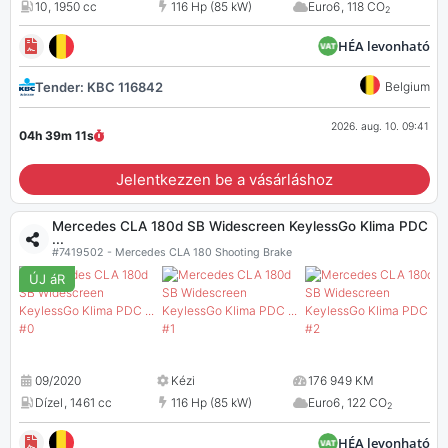
10
,
1950 cc
116 Hp (85 kW)
Euro6
,
118 CO
2
HÉA levonható
Tender: KBC 116842
Belgium
2026. aug. 10. 09:41
04h 39m
10
s
Jelentkezzen be a vásárláshoz
Mercedes CLA 180d SB Widescreen KeylessGo Klima PDC
...
#7419502 - Mercedes CLA 180 Shooting Brake
ÚJ áR
09/2020
Kézi
176 949 KM
Dízel
,
1461 cc
116 Hp (85 kW)
Euro6
,
122 CO
2
HÉA levonható