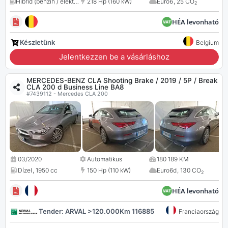
Hibrid (benzin / elektromos)
218 Hp (160 kW)
,
1332 cc
Euro6
,
25 CO
2
HÉA levonható
Készletünk
Belgium
Jelentkezzen be a vásárláshoz
MERCEDES-BENZ CLA Shooting Brake / 2019 / 5P / Break
CLA 200 d Business Line BA8
#7439112 - Mercedes CLA 200
03/2020
Automatikus
180 189 KM
Dízel
,
1950 cc
150 Hp (110 kW)
Euro6d
,
130 CO
2
HÉA levonható
Tender: ARVAL >120.000Km 116885
Franciaország