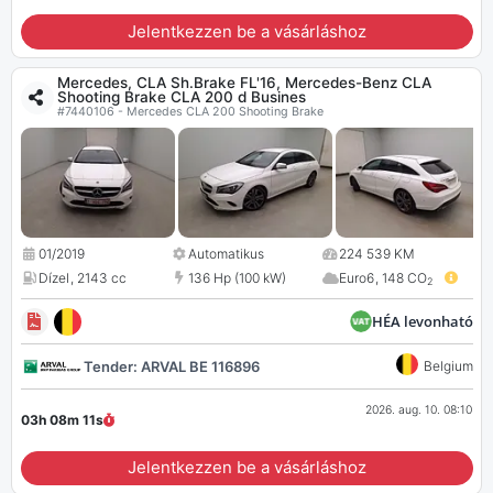
Jelentkezzen be a vásárláshoz
Mercedes, CLA Sh.Brake FL'16, Mercedes-Benz CLA
Shooting Brake CLA 200 d Busines
#7440106 - Mercedes CLA 200 Shooting Brake
01/2019
Automatikus
224 539 KM
Dízel
,
2143 cc
136 Hp (100 kW)
Euro6
,
148 CO
2
HÉA levonható
Tender: ARVAL BE 116896
Belgium
2026. aug. 10. 08:10
03h 08m
10
s
Jelentkezzen be a vásárláshoz