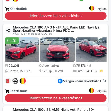
Készletünk
Belgium
Jelentkezzen be a vásárláshoz
Mercedes CLA 180 AMG Night Aut. Pano LED Navi 1/2
Sport-Leather-Alcantara Klima PDC ...
#7371123 - Mercedes CLA 180
ÚJ áR
09/2018
Automatikus
75 878 KM
Benzin
,
1595 cc
122 Hp (90 kW)
Euro6
,
141 CO
2
Margin - nem levonható HÉA
Készletünk
Belgium
Jelentkezzen be a vásárláshoz
Mercedes CLA 180d SB AMG Night Aut. Pano LED-