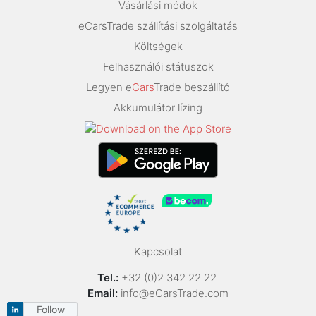
Vásárlási módok
eCarsTrade szállítási szolgáltatás
Költségek
Felhasználói státuszok
Legyen e
Cars
Trade beszállító
Akkumulátor lízing
Kapcsolat
Tel.:
+32 (0)2 342 22 22
Email:
info@eCarsTrade.com
Follow