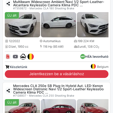
Multibeam Widescreen Ambient Navi 1/2 Sport-Leather-
Alcantara KeylessGo Camera Klima PDC ...
#7359872 - Mercedes CLA 180 Shooting Brake
ÚJ áR
12/2022
Automatikus
199 224 KM
Dízel
,
1950 cc
116 Hp (85 kW)
Euro6
,
138 CO
2
HÉA levonható
Készletünk
Belgium
Jelentkezzen be a vásárláshoz
Mercedes CLA 250e SB Plug-In Hybrid Aut. LED-Xenon
Widescreen Distronic Navi 1/2 Sport-Leather KeylessGo
Camera Klima PDC ...
#7138807 - Mercedes CLA 250 Shooting Brake
ÚJ áR