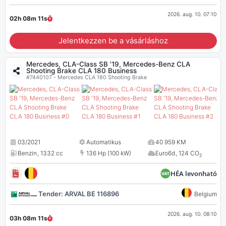
2026. aug. 10. 07:10
02h 08m
10
s
Jelentkezzen be a vásárláshoz
Mercedes, CLA-Class SB '19, Mercedes-Benz CLA
Shooting Brake CLA 180 Business
#7440107 - Mercedes CLA 180 Shooting Brake
03/2021
Automatikus
40 959 KM
Benzin
,
1332 cc
136 Hp (100 kW)
Euro6d
,
124 CO
2
HÉA levonható
Tender: ARVAL BE 116896
Belgium
2026. aug. 10. 08:10
03h 08m
10
s