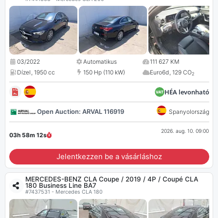
03/2022
Automatikus
111 627 KM
Dízel
,
1950 cc
150 Hp (110 kW)
Euro6d
,
129 CO
2
HÉA levonható
Open Auction: ARVAL 116919
Spanyolország
2026. aug. 10. 09:00
03h 58m
11
s
Jelentkezzen be a vásárláshoz
MERCEDES-BENZ CLA Coupe / 2019 / 4P / Coupé CLA
180 Business Line BA7
#7437531 - Mercedes CLA 180