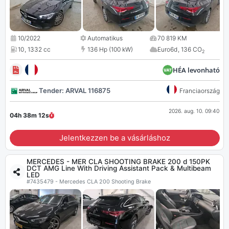
10/2022
Automatikus
70 819 KM
10
,
1332 cc
136 Hp (100 kW)
Euro6d
,
136 CO
2
HÉA levonható
Tender: ARVAL 116875
Franciaország
2026. aug. 10. 09:40
04h 38m
11
s
Jelentkezzen be a vásárláshoz
MERCEDES - MER CLA SHOOTING BRAKE 200 d 150PK
DCT AMG Line With Driving Assistant Pack & Multibeam
LED
#7435479 - Mercedes CLA 200 Shooting Brake