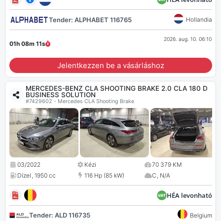
Tender: ALPHABET 116765
Hollandia
2026. aug. 10. 06:10
01h 08m
10
s
Jelentkezzen be a vásárláshoz
MERCEDES-BENZ CLA SHOOTING BRAKE 2.0 CLA 180 D
BUSINESS SOLUTION
#7429602 - Mercedes CLA Shooting Brake
03/2022
Kézi
70 379 KM
Dízel
,
1950 cc
116 Hp (85 kW)
C
,
N/A
HÉA levonható
Tender: ALD 116735
Belgium