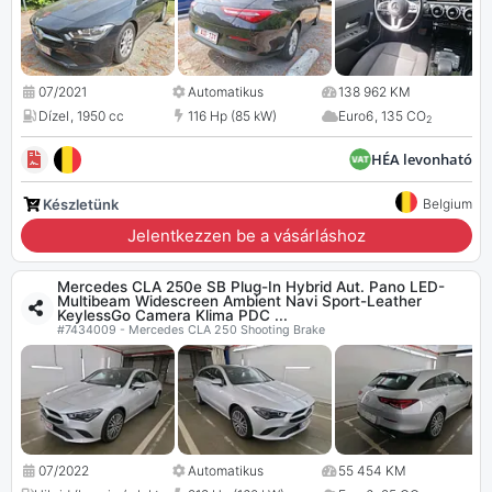
07/2021
Automatikus
138 962 KM
Dízel
,
1950 cc
116 Hp (85 kW)
Euro6
,
135 CO
2
HÉA levonható
Készletünk
Belgium
Jelentkezzen be a vásárláshoz
Mercedes CLA 250e SB Plug-In Hybrid Aut. Pano LED-
Multibeam Widescreen Ambient Navi Sport-Leather
KeylessGo Camera Klima PDC ...
#7434009 - Mercedes CLA 250 Shooting Brake
07/2022
Automatikus
55 454 KM