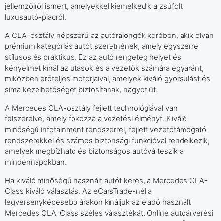
jellemzőiről ismert, amelyekkel kiemelkedik a zsúfolt
luxusautó-piacról.
A CLA-osztály népszerű az autórajongók körében, akik olyan
prémium kategóriás autót szeretnének, amely egyszerre
stílusos és praktikus. Ez az autó rengeteg helyet és
kényelmet kínál az utasok és a vezetők számára egyaránt,
miközben erőteljes motorjaival, amelyek kiváló gyorsulást és
sima kezelhetőséget biztosítanak, nagyot üt.
A Mercedes CLA-osztály fejlett technológiával van
felszerelve, amely fokozza a vezetési élményt. Kiváló
minőségű infotainment rendszerrel, fejlett vezetőtámogató
rendszerekkel és számos biztonsági funkcióval rendelkezik,
amelyek megbízható és biztonságos autóvá teszik a
mindennapokban.
Ha kiváló minőségű használt autót keres, a Mercedes CLA-
Class kiváló választás. Az eCarsTrade-nél a
legversenyképesebb árakon kínáljuk az eladó használt
Mercedes CLA-Class széles választékát. Online autóárverési