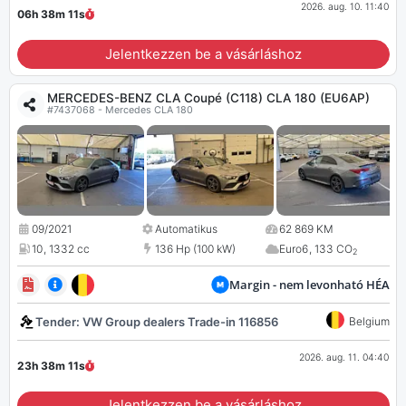
2026. aug. 10. 11:40
06h 38m
10
s
Jelentkezzen be a vásárláshoz
MERCEDES-BENZ CLA Coupé (C118) CLA 180 (EU6AP)
#7437068 - Mercedes CLA 180
09/2021
Automatikus
62 869 KM
10
,
1332 cc
136 Hp (100 kW)
Euro6
,
133 CO
2
Margin - nem levonható HÉA
Tender: VW Group dealers Trade-in 116856
Belgium
2026. aug. 11. 04:40
23h 38m
10
s
Jelentkezzen be a vásárláshoz