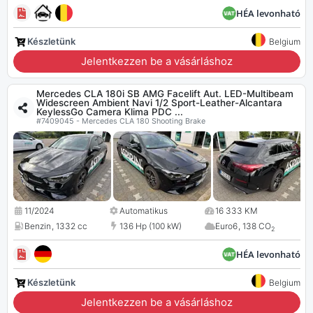
HÉA levonható
Készletünk
Belgium
Jelentkezzen be a vásárláshoz
Mercedes CLA 180i SB AMG Facelift Aut. LED-Multibeam
Widescreen Ambient Navi 1/2 Sport-Leather-Alcantara
KeylessGo Camera Klima PDC ...
#7409045 - Mercedes CLA 180 Shooting Brake
11/2024
Automatikus
16 333 KM
Benzin
,
1332 cc
136 Hp (100 kW)
Euro6
,
138 CO
2
HÉA levonható
Készletünk
Belgium
Jelentkezzen be a vásárláshoz