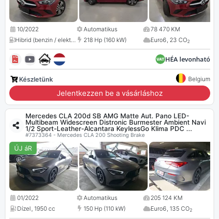
10/2022
Automatikus
78 470 KM
Hibrid (benzin / elektromos)
218 Hp (160 kW)
,
1332 cc
Euro6
,
23 CO
2
HÉA levonható
Készletünk
Belgium
Jelentkezzen be a vásárláshoz
Mercedes CLA 200d SB AMG Matte Aut. Pano LED-
Multibeam Widescreen Distronic Burmester Ambient Navi
1/2 Sport-Leather-Alcantara KeylessGo Klima PDC ...
#7373364 - Mercedes CLA 200 Shooting Brake
ÚJ áR
01/2022
Automatikus
205 124 KM
Dízel
,
1950 cc
150 Hp (110 kW)
Euro6
,
135 CO
2