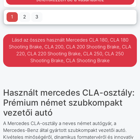
1
2
3
Lásd az összes használt Mercedes CLA 180, CLA 180
Shooting Brake, CLA 200, CLA 200 Shooting Brake, CLA
220, CLA 220 Shooting Brake, CLA 250, CLA 250
Shooting Brake, CLA Shooting Brake
Használt mercedes CLA-osztály:
Prémium német szubkompakt
vezetői autó
A Mercedes CLA-osztály a neves német autógyár, a
Mercedes-Benz által gyártott szubkompakt vezetői autó.
Kivételes minőségéről, dinamikus formatervéről és innovatív