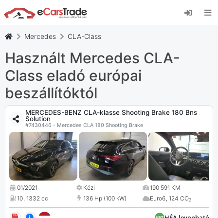
Telepítse az eCarsTrade webalkalmazást, adja
hozzá a kezdőképernyőhöz, és azonnali
frissítéseket kap.
Mercedes
CLA-Class
Telepítés
Megszünteti
Használt Mercedes CLA-
Class eladó európai
beszállítóktól
MERCEDES-BENZ CLA-klasse Shooting Brake 180 Bns
Solution
#7430446 - Mercedes CLA 180 Shooting Brake
01/2021
Kézi
190 591 KM
10
,
1332 cc
136 Hp (100 kW)
Euro6
,
124 CO
2
HÉA levonható