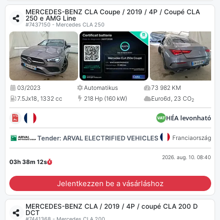
MERCEDES-BENZ CLA Coupe / 2019 / 4P / Coupé CLA
250 e AMG Line
#7437150 - Mercedes CLA 250
03/2023
Automatikus
73 982 KM
7.5Jx18
,
1332 cc
218 Hp (160 kW)
Euro6d
,
23 CO
2
HÉA levonható
Tender: ARVAL ELECTRIFIED VEHICLES 116867
Franciaország
2026. aug. 10. 08:40
03h 38m
11
s
Jelentkezzen be a vásárláshoz
MERCEDES-BENZ CLA / 2019 / 4P / coupé CLA 200 D
DCT
#7441368 - Mercedes CLA 200