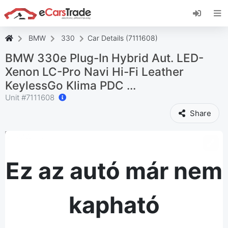
Telepítse az eCarsTrade webalkalmazást, adja
hozzá a kezdőképernyőhöz, és azonnali
frissítéseket kap.
BMW
330
Car Details (7111608)
Telepítés
Megszünteti
BMW 330e Plug-In Hybrid Aut. LED-
Xenon LC-Pro Navi Hi-Fi Leather
KeylessGo Klima PDC ...
Unit #
7111608
Share
Ez az autó már nem
kapható