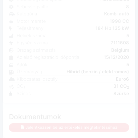
Sebességváltó
8
Kategória
Kombi autó
Motor mérete
1998 CC
Teljesítmény
184 Hp 135 kW
Helyek száma
5
Egység száma
7111608
Ország származás
Belgium
Az első regisztráció időpontja
15/12/2020
Ajtók
5
Üzemanyag
Hibrid (benzin / elektromos)
Kibocsátási osztály
Euro6
CO₂
31 CO
2
Színes
Szürke
Dokumentumok
Jelentkezzen be az értékelés megtekintéséhez