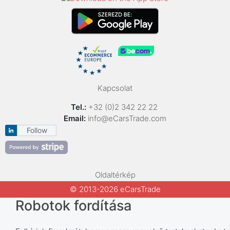
Kapcsolat
Tel.:
+32 (0)2 342 22 22
Email:
info@eCarsTrade.com
Follow
Oldaltérkép
© 2013-2026 eCarsTrade
Robotok fordítása