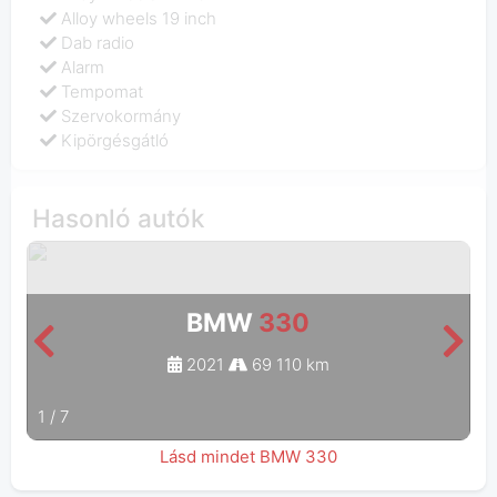
Alloy wheels 19 inch
Dab radio
Alarm
Tempomat
Szervokormány
Kipörgésgátló
Hasonló autók
BMW
330
2021
69 110 km
1
/
7
Lásd mindet BMW 330