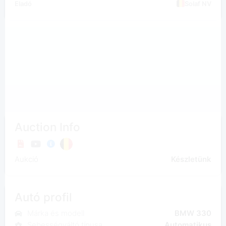
Eladó
Solaf NV
Auction Info
Aukció
Készletünk
Autó profil
Márka és modell
BMW 330
Sebességváltó típusa
Automatikus