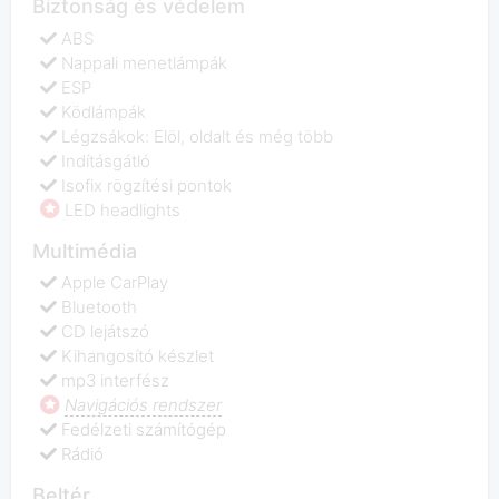
Biztonság és védelem
ABS
Nappali menetlámpák
ESP
Ködlámpák
Légzsákok: Elöl, oldalt és még több
Indításgátló
Isofix rögzítési pontok
LED headlights
Multimédia
Apple CarPlay
Bluetooth
CD lejátszó
Kihangosító készlet
mp3 interfész
Navigációs rendszer
Fedélzeti számítógép
Rádió
Beltér