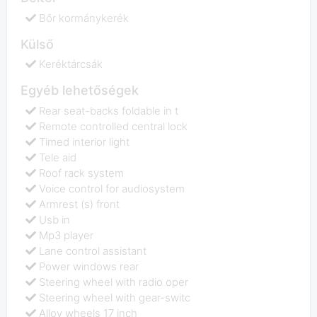
Bőr kormánykerék
Külső
Keréktárcsák
Egyéb lehetőségek
Rear seat-backs foldable in t
Remote controlled central lock
Timed interior light
Tele aid
Roof rack system
Voice control for audiosystem
Armrest (s) front
Usb in
Mp3 player
Lane control assistant
Power windows rear
Steering wheel with radio oper
Steering wheel with gear-switc
Alloy wheels 17 inch