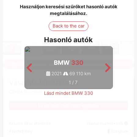
Használjon keresési szűrőket hasonló autók
megtalálásához.
Back to the car
Hasonló autók
BMW
330
Jelentkezzen be az összes fotó megtekintéséhez
2021
69 110 km
Vásárlás / licitálás
1
/
7
HÉA levonható
Lásd mindet BMW 330
Ez az autó már nem kapható
Készen áll az átvételre
Hamarosan érkezik
Átvételi hely
Belgium