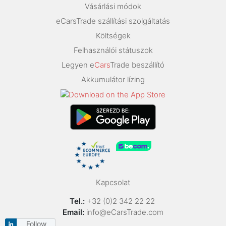
Vásárlási módok
eCarsTrade szállítási szolgáltatás
Költségek
Felhasználói státuszok
Legyen e
Cars
Trade beszállító
Akkumulátor lízing
Kapcsolat
Tel.:
+32 (0)2 342 22 22
Email:
info@eCarsTrade.com
Follow