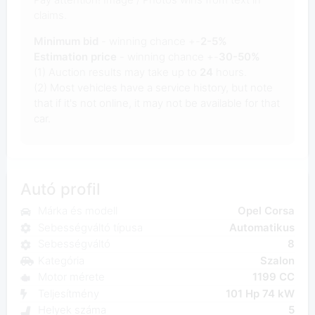
claims.
Minimum bid
- winning chance +-
2-5%
Estimation price
- winning chance +-
30-50%
(1) Auction results may take up to
24
hours.
(2) Most vehicles have a service history, but note
that if it's not online, it may not be available for that
car.
Autó profil
Márka és modell
Opel Corsa
Sebességváltó típusa
Automatikus
Sebességváltó
8
Kategória
Szalon
Motor mérete
1199 CC
Teljesítmény
101 Hp 74 kW
Helyek száma
5