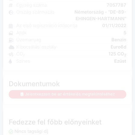
Egység száma
7057787
Ország származás
Németország - "DE-89-
EHINGEN-HARTMANN"
Az első regisztráció időpontja
01/11/2022
Ajtók
5
Üzemanyag
Benzin
Kibocsátási osztály
Euro6d
CO₂
125 CO
2
Színes
Ezüst
Dokumentumok
Jelentkezzen be az értékelés megtekintéséhez
Fedezze fel főbb előnyeinket
Nincs tagsági díj