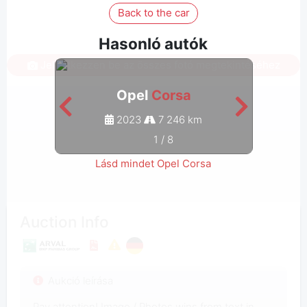
Back to the car
Hasonló autók
Jelentkezzen be az összes fotó megtekintéséhez
Opel
Corsa
2023
7 246 km
1
/
8
Lásd mindet Opel Corsa
Auction Info
Aukció leírása
Pay attention! Image / Photos wins from text in