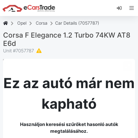
Telepítse az eCarsTrade webalkalmazást, adja
hozzá a kezdőképernyőhöz, és azonnali
frissítéseket kap.
Opel
Corsa
Car Details (7057787)
Telepítés
Megszünteti
Corsa F Elegance 1.2 Turbo 74KW AT8
E6d
Unit #
7057787
Ez az autó már nem
kapható
Használjon keresési szűrőket hasonló autók
megtalálásához.