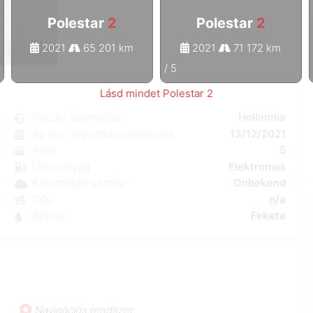
Polestar
2
Polestar
2
2021
65 201 km
2021
71 172 km
1
/
5
Lásd mindet Polestar 2
2
Ország származás
Hollandia
s
Az első regisztráció időpontja
13/12/2021
n
Ajtók
5
a
Üzemanyag
Elektromos
W
Kibocsátási osztály
Onbekend
5
CO₂
n/a
8
Színes
Fekete
Navigációs rendszer