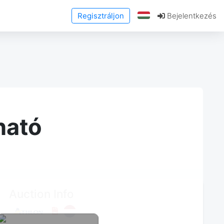
Regisztráljon
Bejelentkezés
ható
Auction Info