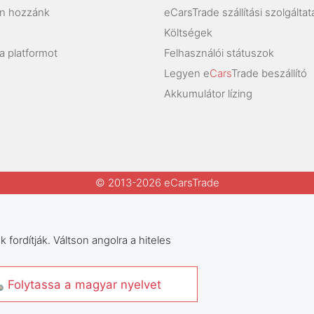
on hozzánk
eCarsTrade szállítási szolgáltat
Költségek
a platformot
Felhasználói státuszok
Legyen e
Cars
Trade beszállító
Akkumulátor lízing
© 2013-2026 eCarsTrade
 fordítják. Váltson angolra a hiteles
 Folytassa a magyar nyelvet