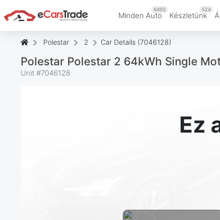
6493
524
Minden Autó
Készletünk
Á
Polestar
2
Car Details (7046128)
Polestar Polestar 2 64kWh Single M
Unit #
7046128
Ez 