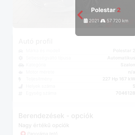
Polestar
2
2021
57 720 km
Autó profil
Márka és modell
Polestar 
Sebességváltó típusa
Automatiku
Kategória
Szalo
Motor mérete
n/
Teljesítmény
227 Hp 167 k
Helyek száma
Egység száma
704612
Berendezések - opciók
Nagy értékű opciók
Panoráma tető