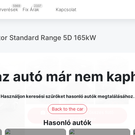
5969
2337
rverések
Fix Árak
Kapcsolat
otor Standard Range 5D 165kW
az autó már nem kap
Használjon keresési szűrőket hasonló autók megtalálásához.
Back to the car
Jelentkezzen be az összes fotó
megtekintéséhez
Hasonló autók