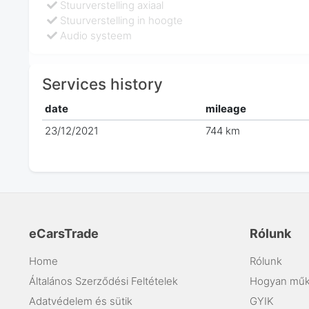
Stuurverstelling axiaal
Stuurverstelling in hoogte
Audio systeem
Services history
date
mileage
23/12/2021
744 km
eCarsTrade
Rólunk
Home
Rólunk
Általános Szerződési Feltételek
Hogyan műk
Adatvédelem és sütik
GYIK