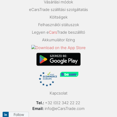
Vásárlási módok
eCarsTrade szállítási szolgáltatás
Költségek
Felhasználói státuszok
Legyen e
Cars
Trade beszállító
Akkumulátor lízing
Kapcsolat
Tel.:
+32 (0)2 342 22 22
Email:
info@eCarsTrade.com
Follow