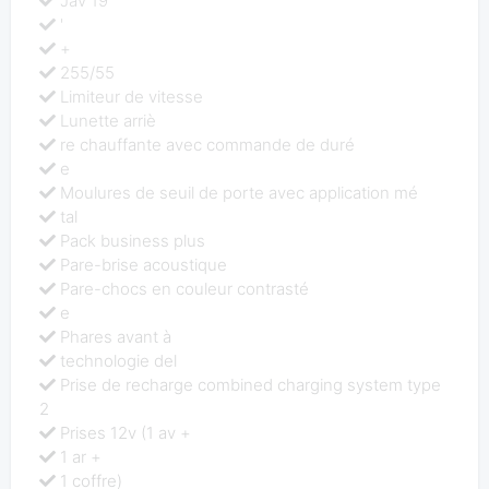
Jav 19'
'
+
255/55
Limiteur de vitesse
Lunette arriè
re chauffante avec commande de duré
e
Moulures de seuil de porte avec application mé
tal
Pack business plus
Pare-brise acoustique
Pare-chocs en couleur contrasté
e
Phares avant à
technologie del
Prise de recharge combined charging system type
2
Prises 12v (1 av +
1 ar +
1 coffre)