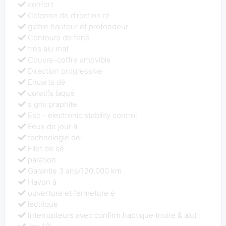
confort
Colonne de direction ré
glable hauteur et profondeur
Contours de fenê
tres alu mat
Couvre-coffre amovible
Direction progressive
Encarts dé
coratifs laqué
s gris praphite
Esc - electronic stability control
Feux de jour à
technologie del
Filet de sé
paration
Garantie 3 ans/120.000 km
Hayon à
ouverture et fermeture é
lectrique
Interrupteurs avec confirm.haptique (noire & alu)