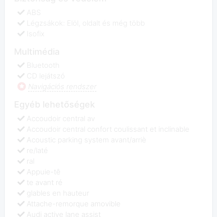
ABS
Légzsákok: Elöl, oldalt és még több
Isofix
Multimédia
Bluetooth
CD lejátszó
Navigációs rendszer
Egyéb lehetőségek
Accoudoir central av
Accoudoir central confort coulissant et inclinable
Acoustic parking system avant/arriè
re/laté
ral
Appuie-tê
te avant ré
glables en hauteur
Attache-remorque amovible
Audi active lane assist