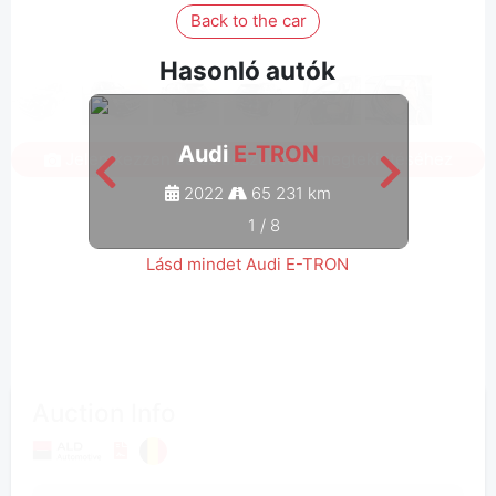
Back to the car
Hasonló autók
Audi
E-TRON
Jelentkezzen be az összes fotó megtekintéséhez
2022
65 231 km
1
/
8
Lásd mindet Audi E-TRON
Auction Info