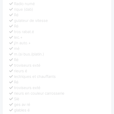
Radio numé
rique (dab)
Ré
gulateur de vitesse
Ré
tros rabat.é
lec.+
j/n auto.+
mé
m.(si bus./platin.)
Ré
troviseurs exté
rieurs é
lectriques et chauffants
Ré
troviseurs exté
rieurs en couleur carrosserie
Siè
ges av ré
glables é