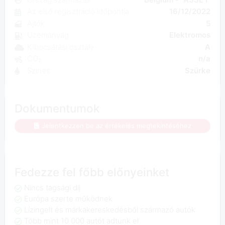
Az első regisztráció időpontja
16/12/2022
Ajtók
5
Üzemanyag
Elektromos
Kibocsátási osztály
A
CO₂
n/a
Színes
Szürke
Dokumentumok
Jelentkezzen be az értékelés megtekintéséhez
Fedezze fel főbb előnyeinket
Nincs tagsági díj
Európa szerte működnek
Lízingelt és márkakereskedésből származó autók
Több mint 10 000 autót adtunk el