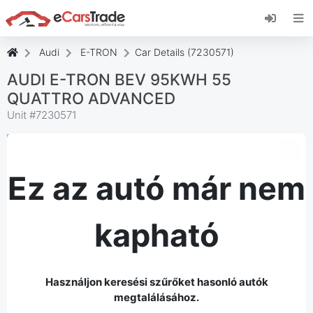
Telepítse az eCarsTrade webalkalmazást, adja
hozzá a kezdőképernyőhöz, és azonnali
frissítéseket kap.
Audi
E-TRON
Car Details (7230571)
Telepítés
Megszünteti
AUDI E-TRON BEV 95KWH 55
QUATTRO ADVANCED
Unit #
7230571
Ez az autó már nem
kapható
Használjon keresési szűrőket hasonló autók
megtalálásához.