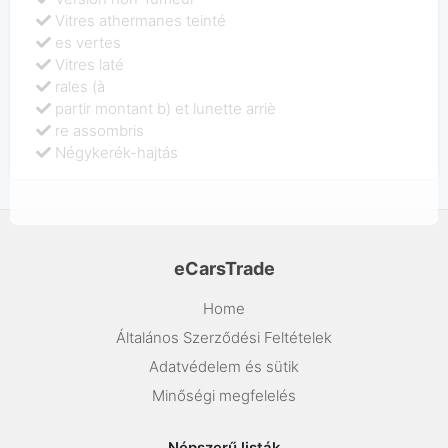
Vitres athermanes teinté
es vertes
Vitres laté
rales (à
partir montant b) et lunette arriè
re assombris
Négykerék-hajtás
eCarsTrade
Home
Általános Szerződési Feltételek
Adatvédelem és sütik
Minőségi megfelelés
Népszerű listák