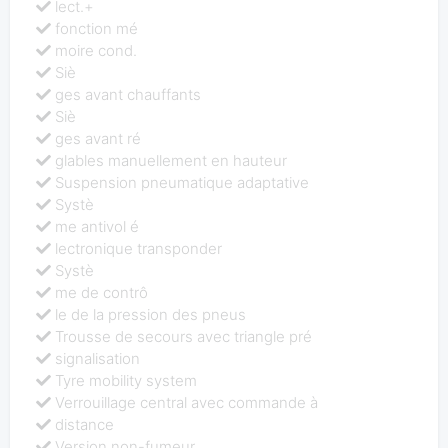
lect.+
fonction mé
moire cond.
Siè
ges avant chauffants
Siè
ges avant ré
glables manuellement en hauteur
Suspension pneumatique adaptative
Systè
me antivol é
lectronique transponder
Systè
me de contrô
le de la pression des pneus
Trousse de secours avec triangle pré
signalisation
Tyre mobility system
Verrouillage central avec commande à
distance
Version non-fumeur