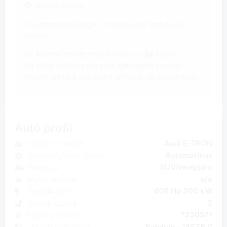
Aukció leírása
Pay attention! Image / Photos wins from text in
claims.
(1) Auction results may take up to
24
hours.
(2) Most vehicles are sold with digital service
history, printed and given with the car documents.
Autó profil
Márka és modell
Audi E-TRON
Sebességváltó típusa
Automatikus
Kategória
SUV/terepjáró
Motor mérete
n/a
Teljesítmény
408 Hp 300 kW
Helyek száma
5
Egység száma
7230571
Ország származás
Belgium - "ASSE I"