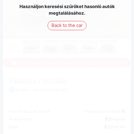
Használjon keresési szűrőket hasonló autók
megtalálásához.
Back to the car
Jelentkezzen be az összes fotó megtekintéséhez
Vásárlás / licitálás
Margin - nem levonható HÉA
Készen áll az átvételre
Hamarosan érkezik
Átvételi hely
Belgium
Eladó
Solaf NV