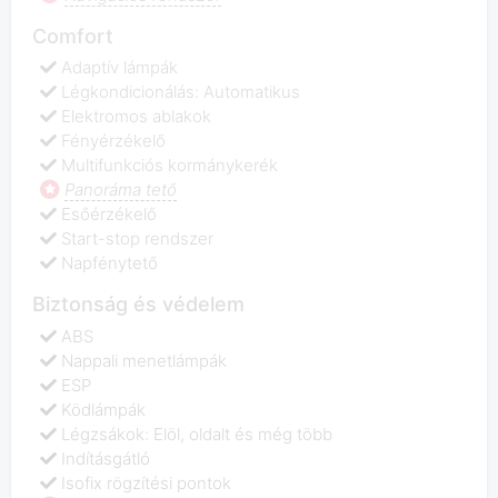
Comfort
Adaptív lámpák
Légkondicionálás: Automatikus
Elektromos ablakok
Fényérzékelő
Multifunkciós kormánykerék
Panoráma tető
Esőérzékelő
Start-stop rendszer
Napfénytető
Biztonság és védelem
ABS
Nappali menetlámpák
ESP
Ködlámpák
Légzsákok: Elöl, oldalt és még több
Indításgátló
Isofix rögzítési pontok