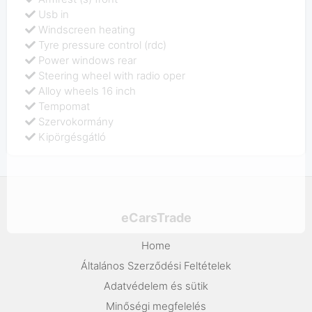
Usb in
Windscreen heating
Tyre pressure control (rdc)
Power windows rear
Steering wheel with radio oper
Alloy wheels 16 inch
Tempomat
Szervokormány
Kipörgésgátló
eCarsTrade
Home
Általános Szerződési Feltételek
Adatvédelem és sütik
Minőségi megfelelés