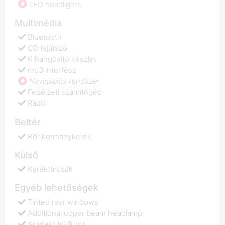
LED headlights
Multimédia
Bluetooth
CD lejátszó
Kihangosító készlet
mp3 interfész
Navigációs rendszer
Fedélzeti számítógép
Rádió
Beltér
Bőr kormánykerék
Külső
Keréktárcsák
Egyéb lehetőségek
Tinted rear windows
Additional upper beam headlamp
Armrest (s) front