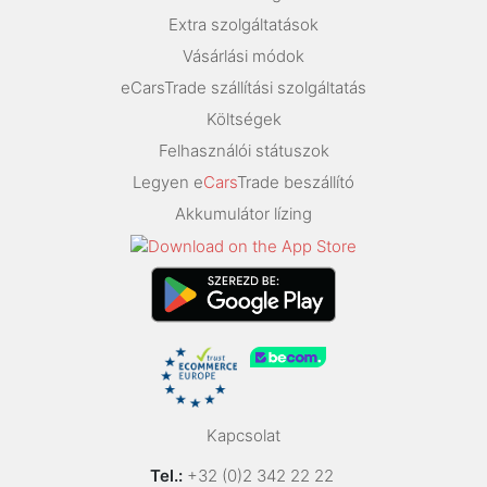
Extra szolgáltatások
Vásárlási módok
eCarsTrade szállítási szolgáltatás
Költségek
Felhasználói státuszok
Legyen e
Cars
Trade beszállító
Akkumulátor lízing
Kapcsolat
Tel.:
+32 (0)2 342 22 22