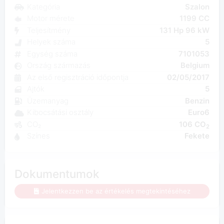
Kategória
Szalon
Motor mérete
1199 CC
Teljesítmény
131 Hp 96 kW
Helyek száma
5
Egység száma
7101053
Ország származás
Belgium
Az első regisztráció időpontja
02/05/2017
Ajtók
5
Üzemanyag
Benzin
Kibocsátási osztály
Euro6
CO₂
106 CO
2
Színes
Fekete
Dokumentumok
Jelentkezzen be az értékelés megtekintéséhez