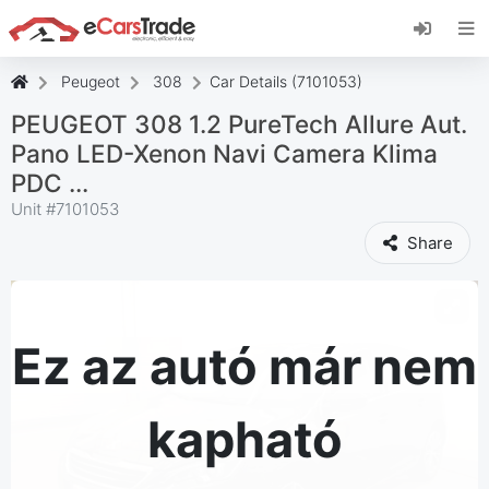
Telepítse az eCarsTrade webalkalmazást, adja
hozzá a kezdőképernyőhöz, és azonnali
frissítéseket kap.
Peugeot
308
Car Details (7101053)
Telepítés
Megszünteti
PEUGEOT 308 1.2 PureTech Allure Aut.
Pano LED-Xenon Navi Camera Klima
PDC ...
Unit #
7101053
Share
Ez az autó már nem
kapható