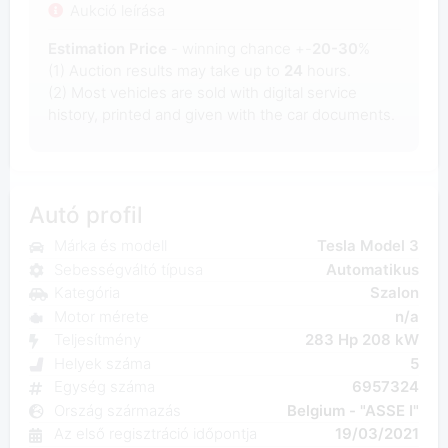
Aukció leírása
Estimation Price
- winning chance +-
20-30
%
(1) Auction results may take up to
24
hours.
(2) Most
vehicles are sold with digital service
history, printed and given with the car documents.
Autó profil
Márka és modell
Tesla Model 3
Sebességváltó típusa
Automatikus
Kategória
Szalon
Motor mérete
n/a
Teljesítmény
283 Hp 208 kW
Helyek száma
5
Egység száma
6957324
Ország származás
Belgium - "ASSE I"
Az első regisztráció időpontja
19/03/2021