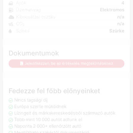
Ajtók
4
Üzemanyag
Elektromos
Kibocsátási osztály
n/a
CO₂
n/a
Színes
Szürke
Dokumentumok
Jelentkezzen be az értékelés megtekintéséhez
Fedezze fel főbb előnyeinket
Nincs tagsági díj
Európa szerte működnek
Lízingelt és márkakereskedésből származó autók
Több mint 10 000 autót adtunk el
Naponta 2 000+ ellenőrzött autó
Megbízható szakértői dokumentáció