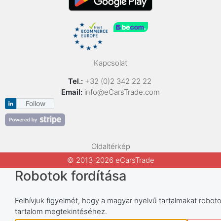
Kapcsolat
Tel.:
+32 (0)2 342 22 22
Email:
info@eCarsTrade.com
Follow
Oldaltérkép
© 2013-2026 eCarsTrade
Robotok fordítása
Felhívjuk figyelmét, hogy a magyar nyelvű tartalmakat robotok
tartalom megtekintéséhez.