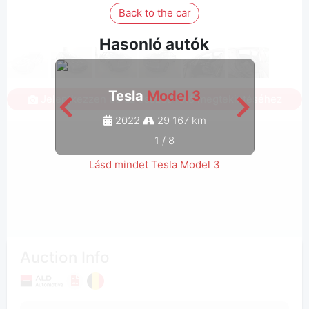
Back to the car
Hasonló autók
Tesla
Model 3
Jelentkezzen be az összes fotó megtekintéséhez
2022
29 167 km
1
/
8
Lásd mindet Tesla Model 3
Auction Info