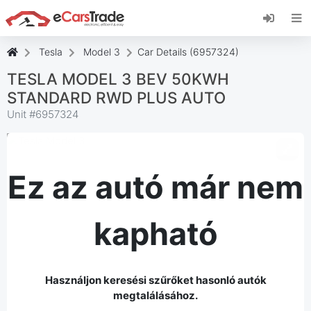
Telepítse az eCarsTrade webalkalmazást, adja
hozzá a kezdőképernyőhöz, és azonnali
frissítéseket kap.
Tesla
Model 3
Car Details (6957324)
Telepítés
Megszünteti
TESLA MODEL 3 BEV 50KWH
STANDARD RWD PLUS AUTO
Unit #
6957324
Ez az autó már nem
kapható
Használjon keresési szűrőket hasonló autók
megtalálásához.